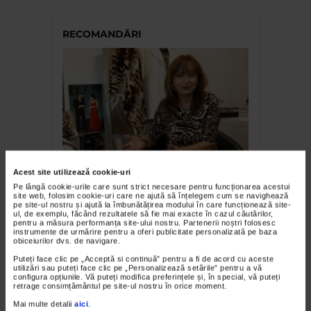
RECOMANDĂRI
FASHION
Acest site utilizează cookie-uri
Ellis – O modă pentru o viață
Pe lângă cookie-urile care sunt strict necesare pentru funcționarea acestui
site web, folosim cookie-uri care ne ajută să înțelegem cum se navighează
pe site-ul nostru și ajută la îmbunătățirea modului în care funcționează site-
ul, de exemplu, făcând rezultatele să fie mai exacte în cazul căutărilor,
pentru a măsura performanța site-ului nostru. Partenerii noștri folosesc
instrumente de urmărire pentru a oferi publicitate personalizată pe baza
obiceiurilor dvs. de navigare.
Puteți face clic pe „Acceptă si continuă” pentru a fi de acord cu aceste
utilizări sau puteți face clic pe „Personalizează setările” pentru a vă
configura opțiunile. Vă puteți modifica preferințele și, în special, vă puteți
retrage consimțământul pe site-ul nostru în orice moment.
Mai multe detalii
aici
.