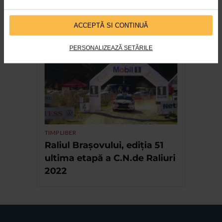
EVENIMENT
13 ani de festival LFDC cu
ACCEPTĂ SI CONTINUĂ
sprijinul Catena
PERSONALIZEAZĂ SETĂRILE
TIMP LIBER
Raliul Brașovului, ediția 51
ultima etapă a C.N.de Raliuri
2022