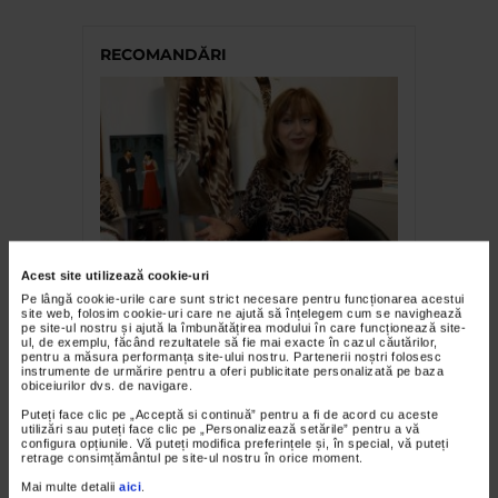
RECOMANDĂRI
FASHION
Acest site utilizează cookie-uri
Ellis – O modă pentru o viață
Pe lângă cookie-urile care sunt strict necesare pentru funcționarea acestui
site web, folosim cookie-uri care ne ajută să înțelegem cum se navighează
pe site-ul nostru și ajută la îmbunătățirea modului în care funcționează site-
ul, de exemplu, făcând rezultatele să fie mai exacte în cazul căutărilor,
pentru a măsura performanța site-ului nostru. Partenerii noștri folosesc
instrumente de urmărire pentru a oferi publicitate personalizată pe baza
obiceiurilor dvs. de navigare.
Puteți face clic pe „Acceptă si continuă” pentru a fi de acord cu aceste
utilizări sau puteți face clic pe „Personalizează setările” pentru a vă
configura opțiunile. Vă puteți modifica preferințele și, în special, vă puteți
retrage consimțământul pe site-ul nostru în orice moment.
Mai multe detalii
aici
.