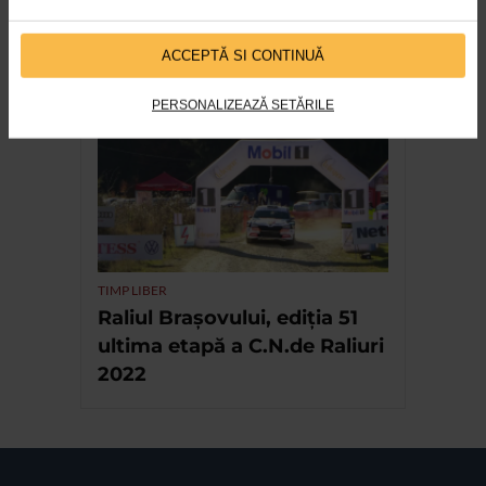
EVENIMENT
13 ani de festival LFDC cu
ACCEPTĂ SI CONTINUĂ
sprijinul Catena
PERSONALIZEAZĂ SETĂRILE
TIMP LIBER
Raliul Brașovului, ediția 51
ultima etapă a C.N.de Raliuri
2022