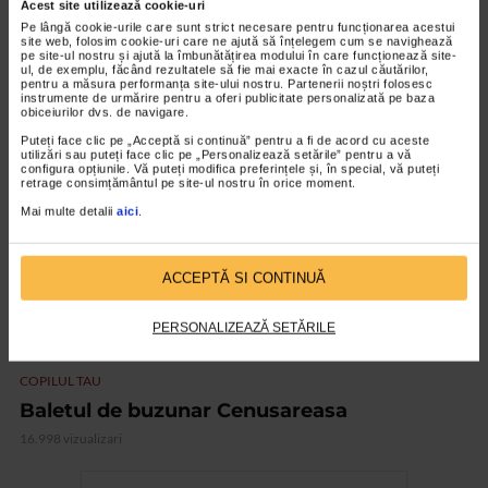
Acest site utilizează cookie-uri
COPILUL TAU
Pe lângă cookie-urile care sunt strict necesare pentru funcționarea acestui
Stela Popescu, din nou regizor de muzical!
site web, folosim cookie-uri care ne ajută să înțelegem cum se navighează
pe site-ul nostru și ajută la îmbunătățirea modului în care funcționează site-
15.469 vizualizari
ul, de exemplu, făcând rezultatele să fie mai exacte în cazul căutărilor,
pentru a măsura performanța site-ului nostru. Partenerii noștri folosesc
instrumente de urmărire pentru a oferi publicitate personalizată pe baza
obiceiurilor dvs. de navigare.
VIDEO
Puteți face clic pe „Acceptă si continuă” pentru a fi de acord cu aceste
utilizări sau puteți face clic pe „Personalizează setările” pentru a vă
configura opțiunile. Vă puteți modifica preferințele și, în special, vă puteți
retrage consimțământul pe site-ul nostru în orice moment.
Mai multe detalii
aici
.
ACCEPTĂ SI CONTINUĂ
PERSONALIZEAZĂ SETĂRILE
COPILUL TAU
Baletul de buzunar Cenusareasa
16.998 vizualizari