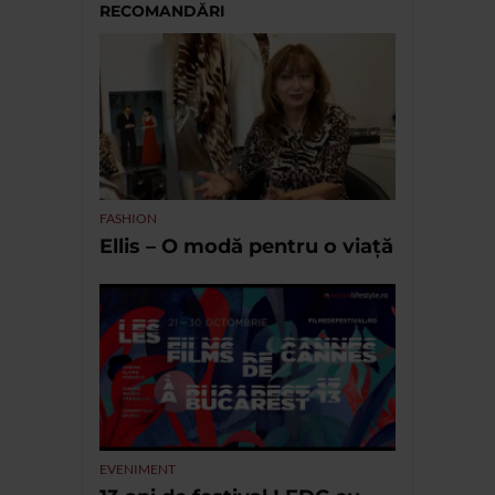
RECOMANDĂRI
FASHION
Ellis – O modă pentru o viață
EVENIMENT