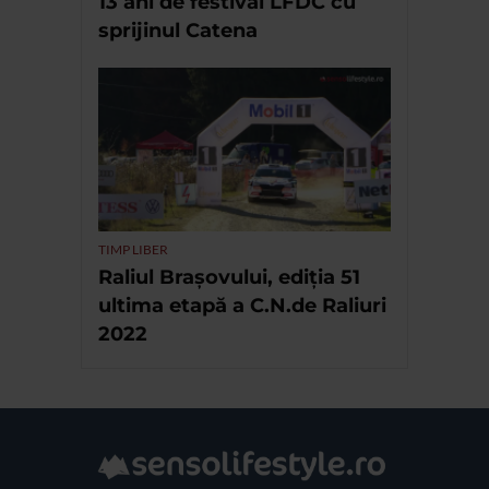
13 ani de festival LFDC cu
sprijinul Catena
TIMP LIBER
Raliul Brașovului, ediția 51
ultima etapă a C.N.de Raliuri
2022