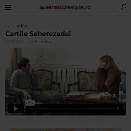
COPILUL TAU
Cartile Seherezadei
23/02/2011
3.248 vizualizari