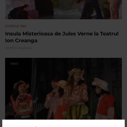
COPILUL TAU
Insula Misterioasa de Jules Verne la Teatrul
Ion Creanga
16.901 vizualizari
VIDEO