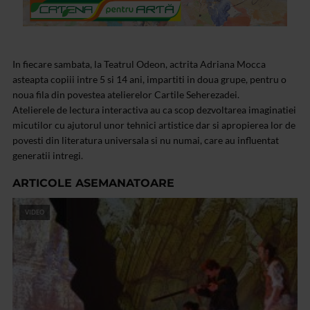
In fiecare sambata, la Teatrul Odeon, actrita Adriana Mocca
asteapta copiii intre 5 si 14 ani, impartiti in doua grupe, pentru o
noua fila din povestea atelierelor Cartile Seherezadei.
Atelierele de lectura interactiva au ca scop dezvoltarea imaginatiei
micutilor cu ajutorul unor tehnici artistice dar si apropierea lor de
povesti din literatura universala si nu numai, care au influentat
generatii intregi.
ARTICOLE ASEMANATOARE
VIDEO