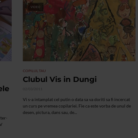
VIDEO
COPILUL TAU
Clubul Vis in Dungi
ele
02/03/2011
Vi s-a intamplat cel putin o data sa va doriti sa fi incercat
un curs pe vremea copilariei. Fie ca este vorba de unul de
desen, pictura, dans sau, de...
ter-
TV