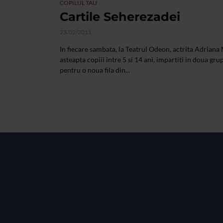
COPILUL TAU
Cartile Seherezadei
23/02/2011
In fiecare sambata, la Teatrul Odeon, actrita Adrian
asteapta copiii intre 5 si 14 ani, impartiti in doua gru
pentru o noua fila din...