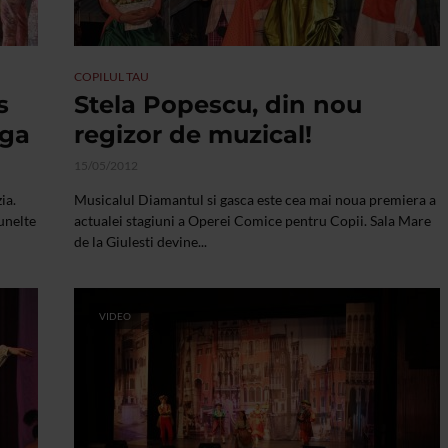
COPILUL TAU
s
Stela Popescu, din nou
nga
regizor de muzical!
15/05/2012
ia.
Musicalul Diamantul si gasca este cea mai noua premiera a
 unelte
actualei stagiuni a Operei Comice pentru Copii. Sala Mare
de la Giulesti devine...
VIDEO