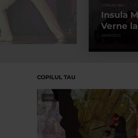
COPILUL TAU
Insula M
sa
Verne la
28/03/2015
COPILUL TAU
VIDEO