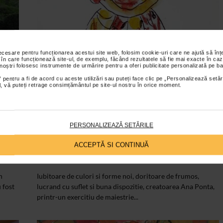
necesare pentru funcționarea acestui site web, folosim cookie-uri care ne ajută să î
 în care funcționează site-ul, de exemplu, făcând rezultatele să fie mai exacte în caz
 noștri folosesc instrumente de urmărire pentru a oferi publicitate personalizată pe ba
 pentru a fi de acord cu aceste utilizări sau puteți face clic pe „Personalizează setăr
ial, vă puteți retrage consimțământul pe site-ul nostru în orice moment.
COPILUL TAU
PERSONALIZEAZĂ SETĂRILE
Exercitiu de maiestrie: Ana
Ponta
ACCEPTĂ SI CONTINUĂ
25/05/2011
n
Iubitoare de culori si forme noi, doritoare de frumos,
 fost
lucrand cu suflet si buna dispozitie, creatoarea Ana Ponta,
printr-un exercitiu de maiestrie...