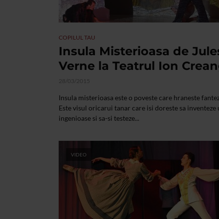
COPILUL TAU
Insula Misterioasa de Jule
Verne la Teatrul Ion Crea
28/03/2015
Insula misterioasa este o poveste care hraneste fantez
Este visul oricarui tanar care isi doreste sa inventeze
ingenioase si sa-si testeze...
VIDEO