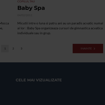
COPILUL TAU
Baby Spa
04/02/2011
a Mocca
Micutii intre o luna si patru ani au un paradis acvatic numai
pe,
ai lor : Baby Spa organizeaza cursuri de gimnastica acvatica
individuale sau in grup.
1
2
3
INAINTE
CELE MAI VIZUALIZATE