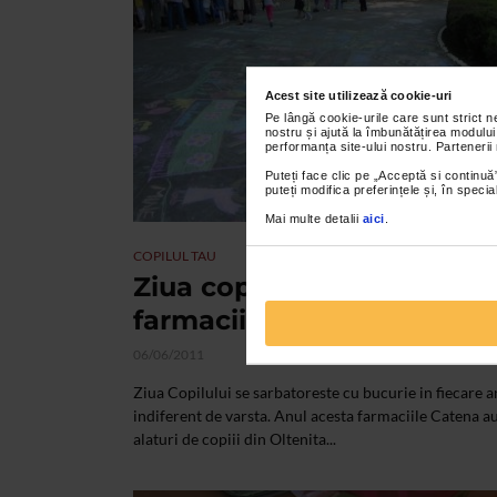
Acest site utilizează cookie-uri
Pe lângă cookie-urile care sunt strict 
nostru și ajută la îmbunătățirea modului
performanța site-ului nostru. Partenerii
Puteți face clic pe „Acceptă si continuă”
puteți modifica preferințele și, în spec
Mai multe detalii
aici
.
COPILUL TAU
Ziua copilului alaturi de
farmaciile Catena
06/06/2011
Ziua Copilului se sarbatoreste cu bucurie in fiecare a
indiferent de varsta. Anul acesta farmaciile Catena au
alaturi de copiii din Oltenita...