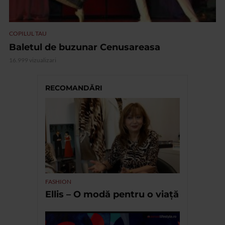
COPILUL TAU
Baletul de buzunar Cenusareasa
16.999 vizualizari
RECOMANDĂRI
FASHION
Ellis – O modă pentru o viață