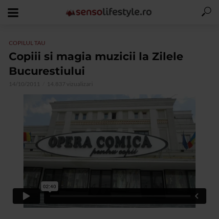
COPILUL TAU
Copiii si magia muzicii la Zilele
Bucurestiului
14/10/2011
14.837 vizualizari