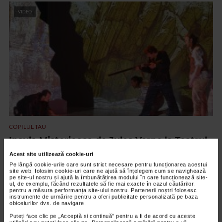
VIDEO
COPILUL TAU
Insula Misterioasa de Jules Verne la Teatrul
Ion Creanga
Acest site utilizează cookie-uri
16.902 vizualizari
Pe lângă cookie-urile care sunt strict necesare pentru funcționarea acestui
site web, folosim cookie-uri care ne ajută să înțelegem cum se navighează
pe site-ul nostru și ajută la îmbunătățirea modului în care funcționează site-
ul, de exemplu, făcând rezultatele să fie mai exacte în cazul căutărilor,
pentru a măsura performanța site-ului nostru. Partenerii noștri folosesc
VIDEO
instrumente de urmărire pentru a oferi publicitate personalizată pe baza
obiceiurilor dvs. de navigare.
Puteți face clic pe „Acceptă si continuă” pentru a fi de acord cu aceste