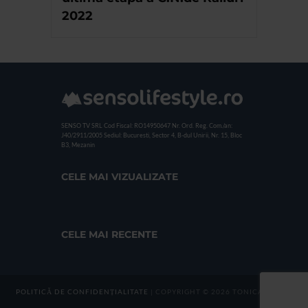
2022
SENSO TV SRL
Cod Fiscal: RO14950647
Nr. Ord. Reg. Com./an:
J40/2911/2005
Sediul: Bucuresti, Sector 4, B-dul Unirii, Nr. 15, Bloc
B3, Mezanin
CELE MAI VIZUALIZATE
CELE MAI RECENTE
POLITICĂ DE CONFIDENȚIALITATE
| COPYRIGHT © 2026 TONICA GROUP