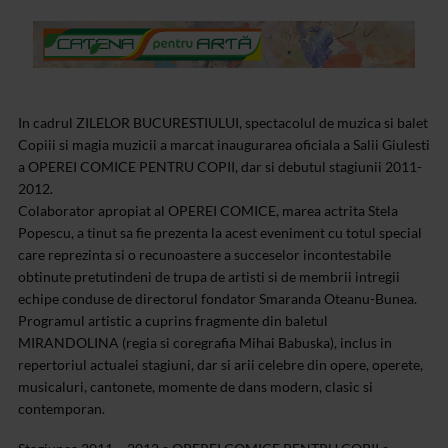
In cadrul ZILELOR BUCURESTIULUI, spectacolul de muzica si balet
Copiii si magia muzicii a marcat inaugurarea oficiala a Salii Giulesti
a OPEREI COMICE PENTRU COPII, dar si debutul stagiunii 2011-
2012.
Colaborator apropiat al OPEREI COMICE, marea actrita Stela
Popescu, a tinut sa fie prezenta la acest eveniment cu totul special
care reprezinta si o recunoastere a succeselor incontestabile
obtinute pretutindeni de trupa de artisti si de membrii intregii
echipe conduse de directorul fondator Smaranda Oteanu-Bunea.
Programul artistic a cuprins fragmente din baletul
MIRANDOLINA (regia si coregrafia Mihai Babuska), inclus in
repertoriul actualei stagiuni, dar si arii celebre din opere, operete,
musicaluri, cantonete, momente de dans modern, clasic si
contemporan.