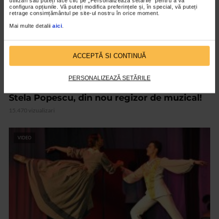
utilizări sau puteți face clic pe „Personalizează setările” pentru a vă
configura opțiunile. Vă puteți modifica preferințele și, în special, vă puteți
retrage consimțământul pe site-ul nostru în orice moment.
Mai multe detalii
aici
.
ACCEPTĂ SI CONTINUĂ
PERSONALIZEAZĂ SETĂRILE
COPILUL TAU
Stela Popescu, din nou regizor de muzical!
15.470 vizualizari
VIDEO