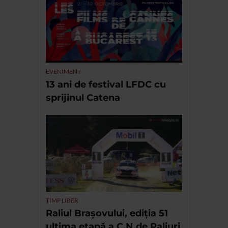
EVENIMENT
13 ani de festival LFDC cu
sprijinul Catena
TIMP LIBER
Raliul Brașovului, ediția 51
ultima etapă a C.N.de Raliuri