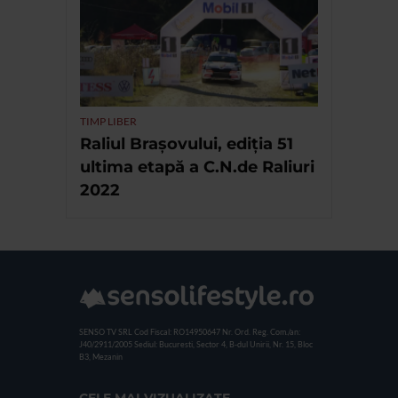
TIMP LIBER
Raliul Brașovului, ediția 51
ultima etapă a C.N.de Raliuri
2022
SENSO TV SRL
Cod Fiscal: RO14950647
Nr. Ord. Reg. Com./an:
J40/2911/2005
Sediul: Bucuresti, Sector 4, B-dul Unirii, Nr. 15, Bloc
B3, Mezanin
CELE MAI VIZUALIZATE