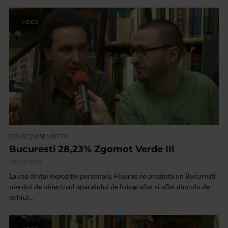
VIDEO
COLECŢIA SENSO TV
Bucuresti 28,23% Zgomot Verde III
20/03/2010
La cea dintai expozitie personala, Flueras ne prezinta un Bucuresti
pierdut de obiectivul aparatului de fotografiat si aflat dincolo de
ochiul...