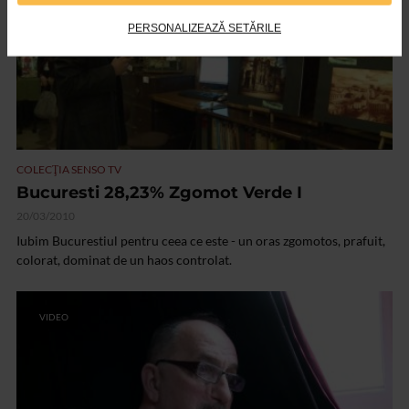
PERSONALIZEAZĂ SETĂRILE
COLECŢIA SENSO TV
Bucuresti 28,23% Zgomot Verde I
20/03/2010
Iubim Bucurestiul pentru ceea ce este - un oras zgomotos, prafuit,
colorat, dominat de un haos controlat.
VIDEO