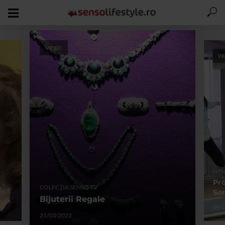
VIDEO
VI
FITN
Pro
COLECŢIA SENSO TV
Sor
Bijuterii Regale
04/1
21/03/2022