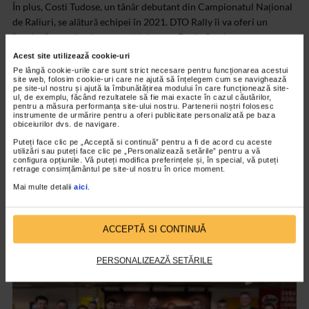
În plus, Costi Tudose, un tânăr debutant din Campionatul Național
de Raliuri, se alătură echipei în 2021. DTO Rally îi va oferi un
”pachet” complet de competitivitate: o Dacia Sandero cu care
pilotul se va lupta pentru un loc în fruntea Cupei Dacia, asistență
Acest site utilizează cookie-uri
tehnică și logistică, dar și tot suportul și experiența echipei.
Pe lângă cookie-urile care sunt strict necesare pentru funcționarea acestui
site web, folosim cookie-uri care ne ajută să înțelegem cum se navighează
pe site-ul nostru și ajută la îmbunătățirea modului în care funcționează site-
Și în sezonul 2021, grupul Fildas-Catena este alături de echipajele
ul, de exemplu, făcând rezultatele să fie mai exacte în cazul căutărilor,
pentru a măsura performanța site-ului nostru. Partenerii noștri folosesc
DTO Rally Team.
instrumente de urmărire pentru a oferi publicitate personalizată pe baza
obiceiurilor dvs. de navigare.
CATENA susține campionii!
Puteți face clic pe „Acceptă si continuă” pentru a fi de acord cu aceste
utilizări sau puteți face clic pe „Personalizează setările” pentru a vă
configura opțiunile. Vă puteți modifica preferințele și, în special, vă puteți
retrage consimțământul pe site-ul nostru în orice moment.
Mai multe detalii
aici
.
ACCEPTĂ SI CONTINUĂ
ARTICOLE ASEMANATOARE
PERSONALIZEAZĂ SETĂRILE