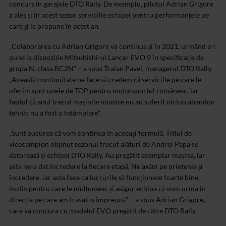
concurs în garajele DTO Rally. De exemplu, pilotul Adrian Grigore
a ales și în acest sezon serviciile echipei pentru performanțele pe
care și le propune în acest an.
„Colaborarea cu Adrian Grigore va continua și în 2021, urmând a-i
pune la dispoziție Mitsubishi-ul Lancer EVO 9 în specificație de
grupa N, clasa RC2N” – a spus Traian Pavel, managerul DTO Rally.
„Această continuitate ne face să credem că serviciile pe care le
oferim sunt unele de TOP pentru motorsportul românesc, iar
faptul că anul trecut mașinile noastre nu au suferit niciun abandon
tehnic nu a fost o întâmplare”.
„Sunt bucuros că vom continua în aceeași formulă. Titlul de
vicecampion obținut sezonul trecut alături de Andrei Papa se
datorează și echipei DTO Rally. Au pregătit exemplar mașina, iar
asta ne-a dat încredere la fiecare etapă. Ne axăm pe prietenie și
încredere, iar asta face ca lucrurile să funcționeze foarte bine,
motiv pentru care le mulțumesc și asigur echipa că vom urma în
direcția pe care am trasat-o împreună” – a spus Adrian Grigore
,
care va concura cu modelul EVO pregătit de către DTO Rally.