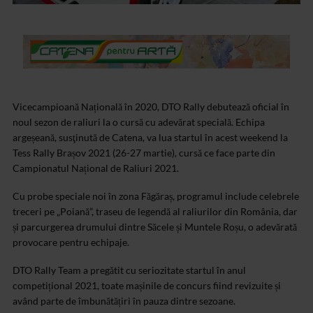
Vicecampioană Națională în 2020, DTO Rally debutează oficial în
noul sezon de raliuri la o cursă cu adevărat specială. Echipa
argeșeană, susţinută de Catena, va lua startul în acest weekend la
Tess Rally Brașov 2021 (26-27 martie), cursă ce face parte din
Campionatul Național de Raliuri 2021.
Cu probe speciale noi în zona Făgăraș, programul include celebrele
treceri pe „Poiană”, traseu de legendă al raliurilor din România, dar
și parcurgerea drumului dintre Săcele și Muntele Roșu, o adevărată
provocare pentru echipaje.
DTO Rally Team a pregătit cu seriozitate startul în anul
competițional 2021, toate mașinile de concurs fiind revizuite și
având parte de îmbunătățiri în pauza dintre sezoane.