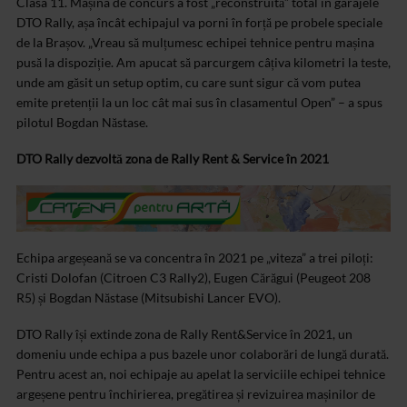
Clasa 11. Mașina de concurs a fost „reconstruită” total în garajele
DTO Rally, așa încât echipajul va porni în forță pe probele speciale
de la Brașov. „Vreau să mulțumesc echipei tehnice pentru mașina
pusă la dispoziție. Am apucat să parcurgem câțiva kilometri la teste,
unde am găsit un setup optim, cu care sunt sigur că vom putea
emite pretenții la un loc cât mai sus în clasamentul Open” – a spus
pilotul Bogdan Năstase.
DTO Rally dezvoltă zona de Rally Rent & Service în 2021
Echipa argeșeană se va concentra în 2021 pe „viteza” a trei piloți:
Cristi Dolofan (Citroen C3 Rally2), Eugen Cărăgui (Peugeot 208
R5) și Bogdan Năstase (Mitsubishi Lancer EVO).
DTO Rally își extinde zona de Rally Rent&Service în 2021, un
domeniu unde echipa a pus bazele unor colaborări de lungă durată.
Pentru acest an, noi echipaje au apelat la serviciile echipei tehnice
argeșene pentru închirierea, pregătirea și revizuirea mașinilor de