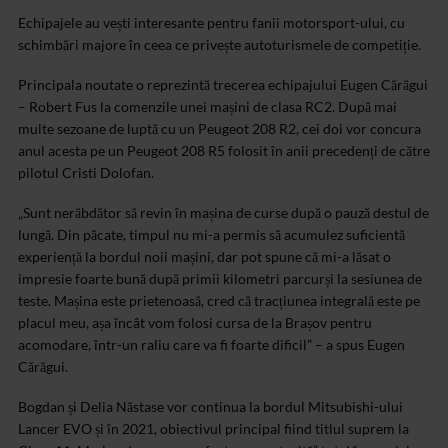
Echipajele au vești interesante pentru fanii motorsport-ului, cu
schimbări majore în ceea ce privește autoturismele de competiție.
Principala noutate o reprezintă trecerea echipajului Eugen Cărăgui
– Robert Fus la comenzile unei mașini de clasa RC2. După mai
multe sezoane de luptă cu un Peugeot 208 R2, cei doi vor concura
anul acesta pe un Peugeot 208 R5 folosit în anii precedenți de către
pilotul Cristi Dolofan.
„Sunt nerăbdător să revin în mașina de curse după o pauză destul de
lungă. Din păcate, timpul nu mi-a permis să acumulez suficientă
experiență la bordul noii mașini, dar pot spune că mi-a lăsat o
impresie foarte bună după primii kilometri parcurși la sesiunea de
teste. Mașina este prietenoasă, cred că tracțiunea integrală este pe
placul meu, așa încât vom folosi cursa de la Brașov pentru
acomodare, într-un raliu care va fi foarte dificil” – a spus Eugen
Cărăgui.
Bogdan și Delia Năstase vor continua la bordul Mitsubishi-ului
Lancer EVO și în 2021, obiectivul principal fiind titlul suprem la