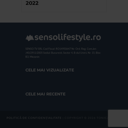
2022
SENSO TV SRL
Cod Fiscal: RO14950647
Nr. Ord. Reg. Com./an:
J40/2911/2005
Sediul: Bucuresti, Sector 4, B-dul Unirii, Nr. 15, Bloc
B3, Mezanin
CELE MAI VIZUALIZATE
CELE MAI RECENTE
POLITICĂ DE CONFIDENȚIALITATE
| COPYRIGHT © 2026 TONICA GROUP