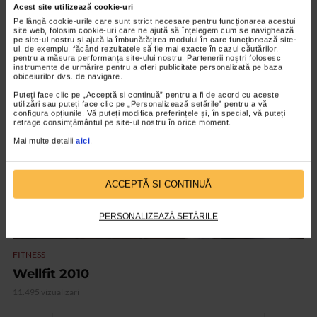
Acest site utilizează cookie-uri
Program de aerobic pe DVD, lansat de
Pe lângă cookie-urile care sunt strict necesare pentru funcționarea acestui
Valentina Pelinel
site web, folosim cookie-uri care ne ajută să înțelegem cum se navighează
pe site-ul nostru și ajută la îmbunătățirea modului în care funcționează site-
ul, de exemplu, făcând rezultatele să fie mai exacte în cazul căutărilor,
15.422 vizualizari
pentru a măsura performanța site-ului nostru. Partenerii noștri folosesc
instrumente de urmărire pentru a oferi publicitate personalizată pe baza
obiceiurilor dvs. de navigare.
VIDEO
Puteți face clic pe „Acceptă si continuă” pentru a fi de acord cu aceste
utilizări sau puteți face clic pe „Personalizează setările” pentru a vă
configura opțiunile. Vă puteți modifica preferințele și, în special, vă puteți
retrage consimțământul pe site-ul nostru în orice moment.
Mai multe detalii
aici
.
ACCEPTĂ SI CONTINUĂ
PERSONALIZEAZĂ SETĂRILE
FITNESS
Wellfit 2010
11.495 vizualizari