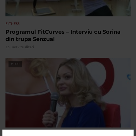
FITNESS
Programul FitCurves – Interviu cu Sorina
din trupa Senzual
15.840 vizualizari
VIDEO
FITNESS