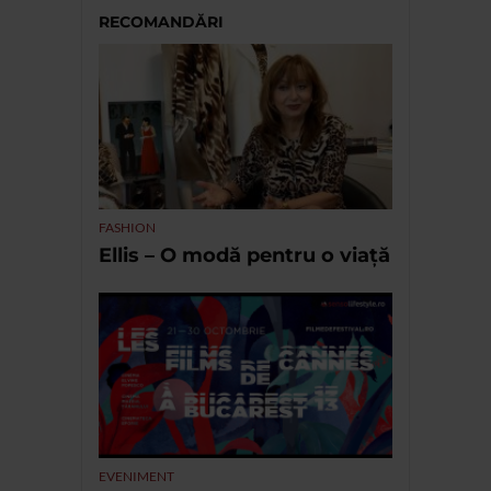
RECOMANDĂRI
FASHION
Ellis – O modă pentru o viață
EVENIMENT