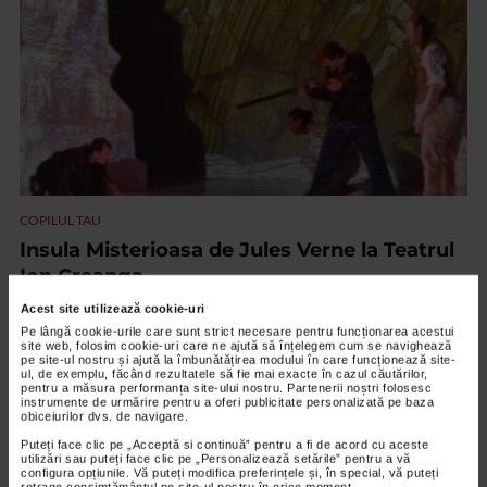
COPILUL TAU
Insula Misterioasa de Jules Verne la Teatrul
Ion Creanga
16.902 vizualizari
Acest site utilizează cookie-uri
Pe lângă cookie-urile care sunt strict necesare pentru funcționarea acestui
site web, folosim cookie-uri care ne ajută să înțelegem cum se navighează
pe site-ul nostru și ajută la îmbunătățirea modului în care funcționează site-
VIDEO
ul, de exemplu, făcând rezultatele să fie mai exacte în cazul căutărilor,
pentru a măsura performanța site-ului nostru. Partenerii noștri folosesc
instrumente de urmărire pentru a oferi publicitate personalizată pe baza
obiceiurilor dvs. de navigare.
Puteți face clic pe „Acceptă si continuă” pentru a fi de acord cu aceste
utilizări sau puteți face clic pe „Personalizează setările” pentru a vă
configura opțiunile. Vă puteți modifica preferințele și, în special, vă puteți
retrage consimțământul pe site-ul nostru în orice moment.