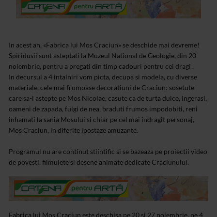
In acest an, «Fabrica lui Mos Craciun» se deschide mai devreme!
Spiridusii sunt asteptati la Muzeul National de Geologie, din 20
noiembrie, pentru a pregati din timp cadouri pentru cei dragi .
In decursul a 4 intalniri vom picta, decupa si modela, cu diverse
materiale, cele mai frumoase decoratiuni de Craciun: sosetute
care sa-l astepte pe Mos Nicolae, casute ca de turta dulce, ingerasi,
oameni de zapada, fulgi de nea, braduti frumos impodobiti, reni
inhamati la sania Mosului si chiar pe cel mai indragit personaj,
Mos Craciun, in diferite ipostaze amuzante.
Programul nu are continut stiintific si se bazeaza pe proiectii video
de povesti, filmulete si desene animate dedicate Craciunului.
Fabrica lui Mos Craciun este deschisa pe 20 si 27 noiembrie, pe 4