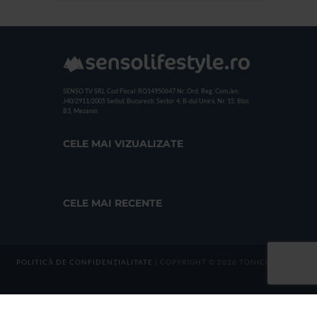
SENSO TV SRL
Cod Fiscal: RO14950647
Nr. Ord. Reg. Com./an:
J40/2911/2005
Sediul: Bucuresti, Sector 4, B-dul Unirii, Nr. 15, Bloc
B3, Mezanin
CELE MAI VIZUALIZATE
CELE MAI RECENTE
POLITICĂ DE CONFIDENȚIALITATE
| COPYRIGHT © 2026 TONICA GROUP