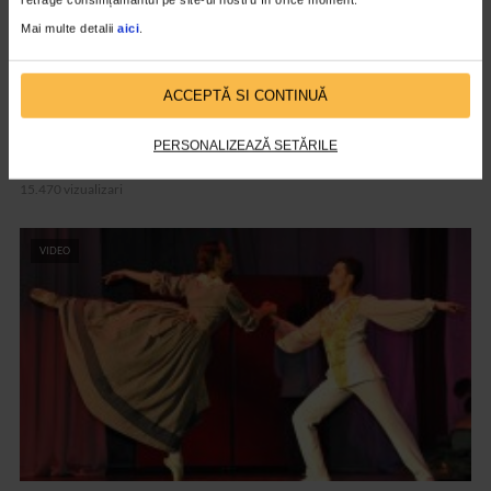
Mai multe detalii
aici
.
ACCEPTĂ SI CONTINUĂ
COPILUL TAU
PERSONALIZEAZĂ SETĂRILE
Stela Popescu, din nou regizor de muzical!
15.470 vizualizari
VIDEO