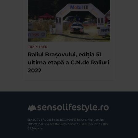
TIMP LIBER
Raliul Brașovului, ediția 51
ultima etapă a C.N.de Raliuri
2022
SENSO TV SRL
Cod Fiscal: RO14950647
Nr. Ord. Reg. Com./an:
J40/2911/2005
Sediul: Bucuresti, Sector 4, B-dul Unirii, Nr. 15, Bloc
B3, Mezanin