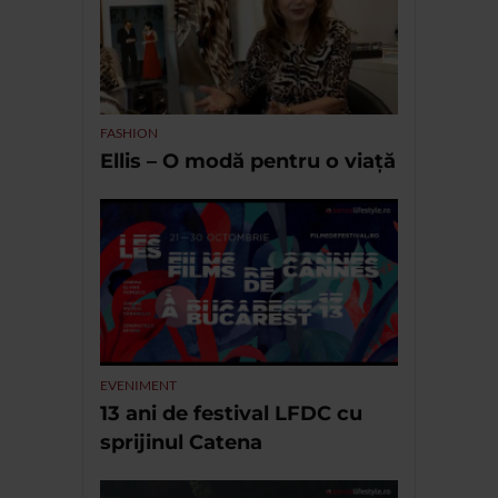
FASHION
Ellis – O modă pentru o viață
EVENIMENT
13 ani de festival LFDC cu
sprijinul Catena