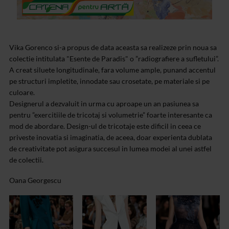
Vika Gorenco si-a propus de data aceasta sa realizeze prin noua sa
colectie intitulata "Esente de Paradis" o ”radiografiere a sufletului”.
A creat siluete longitudinale, fara volume ample, punand accentul
pe structuri impletite, innodate sau crosetate, pe materiale si pe
culoare.
Designerul a dezvaluit in urma cu aproape un an pasiunea sa
pentru ”exercitiile de tricotaj si volumetrie” foarte interesante ca
mod de abordare. Design-ul de tricotaje este dificil in ceea ce
priveste inovatia si imaginatia, de aceea, doar experienta dublata
de creativitate pot asigura succesul in lumea modei al unei astfel
de colectii.
Oana Georgescu