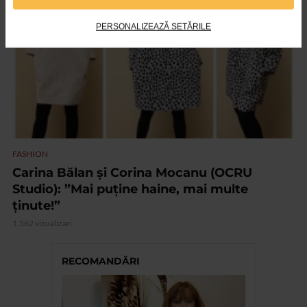
PERSONALIZEAZĂ SETĂRILE
FASHION
Carina Bălan și Corina Mocanu (OCRU
Studio): ”Mai puține haine, mai multe
ținute!”
1.562 vizualizari
RECOMANDĂRI