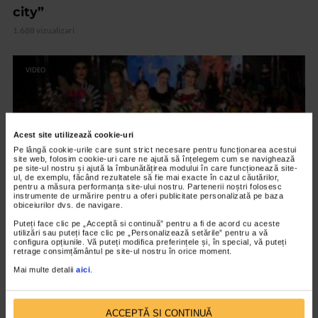
city”
1.688 vizualizari
VIDEO
Acest site utilizează cookie-uri
Pe lângă cookie-urile care sunt strict necesare pentru funcționarea acestui
site web, folosim cookie-uri care ne ajută să înțelegem cum se navighează
pe site-ul nostru și ajută la îmbunătățirea modului în care funcționează site-
ul, de exemplu, făcând rezultatele să fie mai exacte în cazul căutărilor,
pentru a măsura performanța site-ului nostru. Partenerii noștri folosesc
instrumente de urmărire pentru a oferi publicitate personalizată pe baza
obiceiurilor dvs. de navigare.
Puteți face clic pe „Acceptă si continuă” pentru a fi de acord cu aceste
utilizări sau puteți face clic pe „Personalizează setările” pentru a vă
FASHION
configura opțiunile. Vă puteți modifica preferințele și, în special, vă puteți
retrage consimțământul pe site-ul nostru în orice moment.
Casa Azul by Liza Panait
Mai multe detalii
aici
.
1.953 vizualizari
ACCEPTĂ SI CONTINUĂ
VIDEO