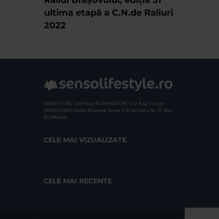
Raliul Brașovului, ediția 51
ultima etapă a C.N.de Raliuri
2022
SENSO TV SRL
Cod Fiscal: RO14950647
Nr. Ord. Reg. Com./an:
J40/2911/2005
Sediul: Bucuresti, Sector 4, B-dul Unirii, Nr. 15, Bloc
B3, Mezanin
CELE MAI VIZUALIZATE
CELE MAI RECENTE