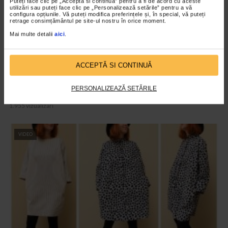
Puteți face clic pe „Acceptă si continuă” pentru a fi de acord cu aceste
utilizări sau puteți face clic pe „Personalizează setările” pentru a vă
configura opțiunile. Vă puteți modifica preferințele și, în special, vă puteți
retrage consimțământul pe site-ul nostru în orice moment.
Mai multe detalii
aici
.
ACCEPTĂ SI CONTINUĂ
FASHION
PERSONALIZEAZĂ SETĂRILE
Casa Azul by Liza Panait
1.955 vizualizari
VIDEO