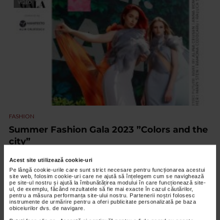
VIDEO
FASHION
Summer Fashion Gala 2023 ”Colors and the
city”
1.690 vizualizari
Acest site utilizează cookie-uri
Pe lângă cookie-urile care sunt strict necesare pentru funcționarea acestui
site web, folosim cookie-uri care ne ajută să înțelegem cum se navighează
VIDEO
pe site-ul nostru și ajută la îmbunătățirea modului în care funcționează site-
ul, de exemplu, făcând rezultatele să fie mai exacte în cazul căutărilor,
pentru a măsura performanța site-ului nostru. Partenerii noștri folosesc
instrumente de urmărire pentru a oferi publicitate personalizată pe baza
obiceiurilor dvs. de navigare.