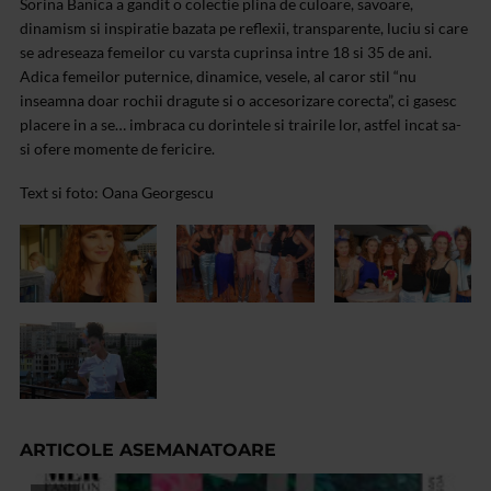
Sorina Banica a gandit o colectie plina de culoare, savoare,
dinamism si inspiratie bazata pe reflexii, transparente, luciu si care
se adreseaza femeilor cu varsta cuprinsa intre 18 si 35 de ani.
Adica femeilor puternice, dinamice, vesele, al caror stil “nu
inseamna doar rochii dragute si o accesorizare corecta”, ci gasesc
placere in a se… imbraca cu dorintele si trairile lor, astfel incat sa-
si ofere momente de fericire.
Text si foto: Oana Georgescu
ARTICOLE ASEMANATOARE