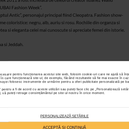
“DUBAI Fashion Week”.
iptul Antic”, personajul principal fiind Cleopatra. Fashion show-
me coloristice: negru, alb, auriu si rosu. Rochiile din organza si
tea si eleganta celei mai cunoscute si apreciate femei din istorie.
a si Jeddah.
necesare pentru funcționarea acestui site web, folosim cookie-uri care ne ajută să î
 în care funcționează site-ul, de exemplu, făcând rezultatele să fie mai exacte în caz
 noștri folosesc instrumente de urmărire pentru a oferi publicitate personalizată pe ba
 pentru a fi de acord cu aceste utilizări sau puteți face clic pe „Personalizează setăr
ial, vă puteți retrage consimțământul pe site-ul nostru în orice moment.
PERSONALIZEAZĂ SETĂRILE
ACCEPTĂ SI CONTINUĂ