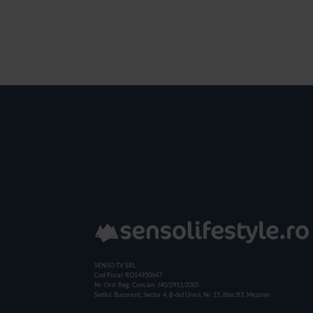
SENSO TV SRL
Cod Fiscal: RO14950647
Nr. Ord. Reg. Com./an: J40/2911/2005
Sediul: Bucuresti, Sector 4, B-dul Unirii, Nr. 15, Bloc B3, Mezanin