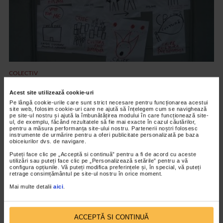
COLECTIV
Interviu cu Constantin Chiriac – FITS 2012
Acest site utilizează cookie-uri
31/05/2016
Pe lângă cookie-urile care sunt strict necesare pentru funcționarea acestui
site web, folosim cookie-uri care ne ajută să înțelegem cum se navighează
Festivalul International de Teatru de la Sibiu se desfasoara in
pe site-ul nostru și ajută la îmbunătățirea modului în care funcționează site-
perioada 25 mai - 3 iunie. Timp de 10 zile participanti din 70 de
ul, de exemplu, făcând rezultatele să fie mai exacte în cazul căutărilor,
pentru a măsura performanța site-ului nostru. Partenerii noștri folosesc
tari vor prezenta...
instrumente de urmărire pentru a oferi publicitate personalizată pe baza
obiceiurilor dvs. de navigare.
Puteți face clic pe „Acceptă si continuă” pentru a fi de acord cu aceste
utilizări sau puteți face clic pe „Personalizează setările” pentru a vă
VIDEO
configura opțiunile. Vă puteți modifica preferințele și, în special, vă puteți
retrage consimțământul pe site-ul nostru în orice moment.
Mai multe detalii
aici
.
ACCEPTĂ SI CONTINUĂ