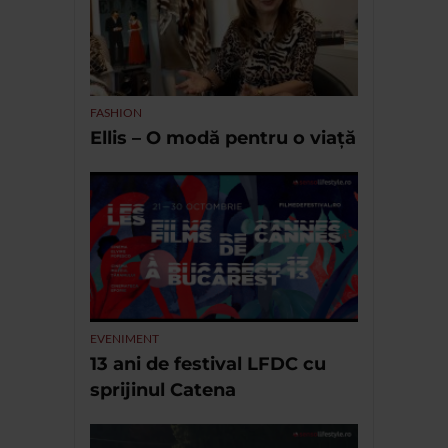
FASHION
Ellis – O modă pentru o viață
EVENIMENT
13 ani de festival LFDC cu
sprijinul Catena