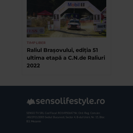
TIMP LIBER
Raliul Brașovului, ediția 51
ultima etapă a C.N.de Raliuri
2022
SENSO TV SRL
Cod Fiscal: RO14950647
Nr. Ord. Reg. Com./an:
J40/2911/2005
Sediul: Bucuresti, Sector 4, B-dul Unirii, Nr. 15, Bloc
B3, Mezanin