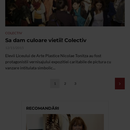
COLECTIV
Sa dam culoare vietii! Colectiv
12/11/2015
Elevii Liceului de Arte Plastice Nicolae Tonitza au fost
protagonistii vernisajului expozitiei caritabile de pictura cu
vanzare intitulata simbolic...
1
2
3
RECOMANDĂRI