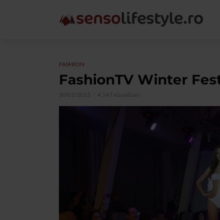
FASHION
FashionTV Winter Fest
30/01/2015
4.147 vizualizari