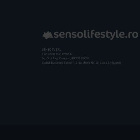
SENSO TV SRL
Cod Fiscal: RO14950647
Nr. Ord. Reg. Com./an: J40/2911/2005
Sediul: Bucuresti, Sector 4, B-dul Unirii, Nr. 15, Bloc B3, Mezanin