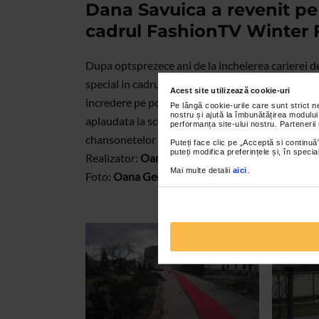
Dana Savuica a revenit pe
cadrul FashionTV Winter F
Dupa optsprezece ani de la incheierea carierei de
special in cadrul prezentarii colectiei
Seductive
s
Acest site utilizează cookie-uri
incredere pe podium, la fel de stralucitoare si ex
Pe lângă cookie-urile care sunt strict 
nostru și ajută la îmbunătățirea modului
aplaudata la scena deschisa. Momentul a fost cu 
performanța site-ului nostru. Partenerii
chansonetelor interpretate live de catre frumoa
Puteți face clic pe „Acceptă si continuă”
puteți modifica preferințele și, în spec
Realizator:
Oana Georgescu
Mai multe detalii
aici
.
Foto:
Oana Georgescu