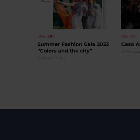
FASHION
FASHION
Summer Fashion Gala 2023
Casa A
”Colors and the city”
1.956 vizua
1.693 vizualizari