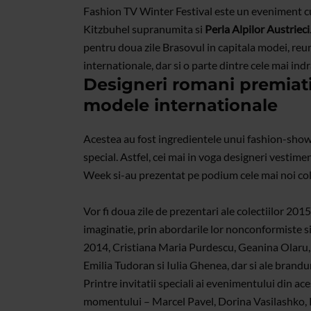
Fashion TV Winter Festival este un eveniment cu t
Kitzbuhel supranumita si
Perla Alpilor Austrieci
pentru doua zile Brasovul in capitala modei, reu
internationale, dar si o parte dintre cele mai in
Designeri romani premiati
modele internationale
Acestea au fost ingredientele unui fashion-show 
special. Astfel, cei mai in voga designeri vestim
Week si-au prezentat pe podium cele mai noi colect
Vor fi doua zile de prezentari ale colectiilor 201
imaginatie, prin abordarile lor nonconformiste 
2014, Cristiana Maria Purdescu, Geanina Olaru
Emilia Tudoran si Iulia Ghenea, dar si ale brandu
Printre invitatii speciali ai evenimentului din ace
momentului – Marcel Pavel, Dorina Vasilashko, 