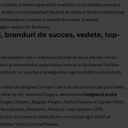
raditie, primele sapte editii avand loc in localitatea austriaca
. Astfel, cel mai important festival de moda al iernii a transformat
nind designeri romani si modele de succes, branduri
dragite vedete din Romania..
, branduri de succes, vedete, top-
de exceptie care s-a desfasurat timp de doua zile intr-un loc
entari ai momentului, majoritatea laureati ai Bucharest Fashion
ii intr-un spectacol al elegantei, ingeniozitatii si creativitatii.
5 create de designerii romani care s-au facut remarcati prin talent,
si pline de stil: Andreea Dogaru, desemnata
Designerul anului
, Eugen Olteanu, Bogdan Mogos, Adela Diaconu si Ciprian Vaida,
rile Lamonza, Diolastilis, Mineli si Cielo Venezia 1270.
st an s-au numarat cativa dintre cei mai indragiti artisti ai
Romica Tociu si Cornel Palade.