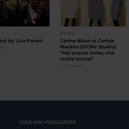
FASHION
zul by Liza Panait
Carina Bălan și Corina
Mocanu (OCRU Studio):
lizari
”Mai puține haine, mai
multe ținute!”
1.565 vizualizari
CELE MAI VIZUALIZATE