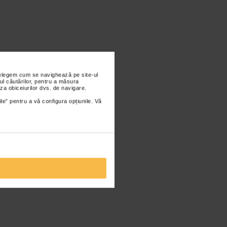
nțelegem cum se navighează pe site-ul
ul căutărilor, pentru a măsura
za obiceiurilor dvs. de navigare.
ile” pentru a vă configura opțiunile. Vă