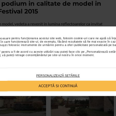
 podium in calitate de model in
estival 2015
 model, vedeta a revenit in lumina reflectoarelor ca invitat
emnata de Adela Diaconu si Ciprian Vaida. Vedeta a pasit cu
travaganta ca pe vremea in care activa in industrie ca model, fiind
necesare pentru funcționarea acestui site web, folosim cookie-uri care ne ajută să î
 în care funcționează site-ul, de exemplu, făcând rezultatele să fie mai exacte în caz
atat mai spectaculos cu cat prezentarea a avut loc pe ritmul
 noștri folosesc instrumente de urmărire pentru a oferi publicitate personalizată pe ba
sa Dorina Vasilashko.
 pentru a fi de acord cu aceste utilizări sau puteți face clic pe „Personalizează setăr
ial, vă puteți retrage consimțământul pe site-ul nostru în orice moment.
PERSONALIZEAZĂ SETĂRILE
ACCEPTĂ SI CONTINUĂ