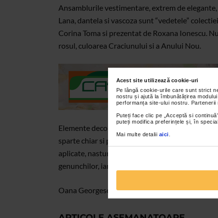
Ansamblurile vestimentare, extrem de elegante, 
Lana, dantela si vascoza sunt “vedetele” colecti
Corina Toma si prezentat de Roxana Ionescu. Nuan
rosul, culoarea Craciunului si a Anului Nou.
Acest site utilizează cookie-uri
Pe lângă cookie-urile care sunt strict 
nostru și ajută la îmbunătățirea modului
performanța site-ului nostru. Partenerii
Puteți face clic pe „Acceptă si continuă”
puteți modifica preferințele și, în spec
Elemente decorative sunt nelipsite in ansamblul
Mai multe detalii
aici
.
sparte chiar si pe paltonase, aplicatii de saten, 
aplicate, nasturi decorativi cu incrustatii metalic
genunchilor, iar croiurile scot in evidenta linia co
Oana Georgescu
ARTICOLE ASEMANATOARE