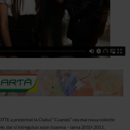
TTE a prezentat la Clubul “Cuando” cea mai noua colectie
pie, dar si intreguluis ezon toamna – iarna 2010-2011.