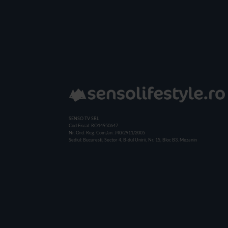
SENSO TV SRL
Cod Fiscal: RO14950647
Nr. Ord. Reg. Com./an: J40/2911/2005
Sediul: Bucuresti, Sector 4, B-dul Unirii, Nr. 15, Bloc B3, Mezanin