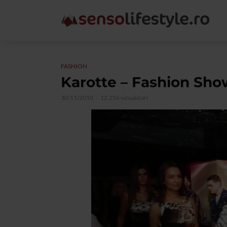
FASHION
Karotte – Fashion Sho
30/11/2010
12.256 vizualizari