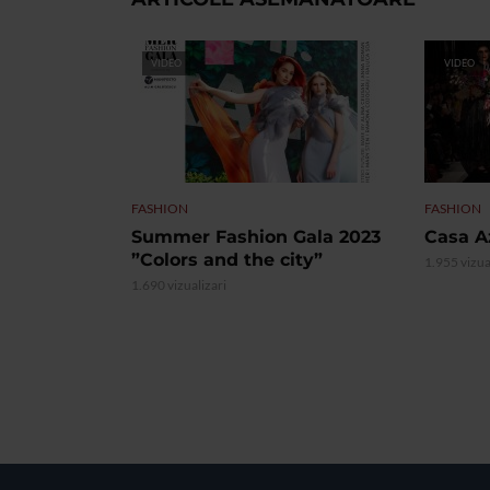
VIDEO
VIDEO
FASHION
FASHION
Summer Fashion Gala 2023
Casa A
”Colors and the city”
1.955 vizua
1.690 vizualizari