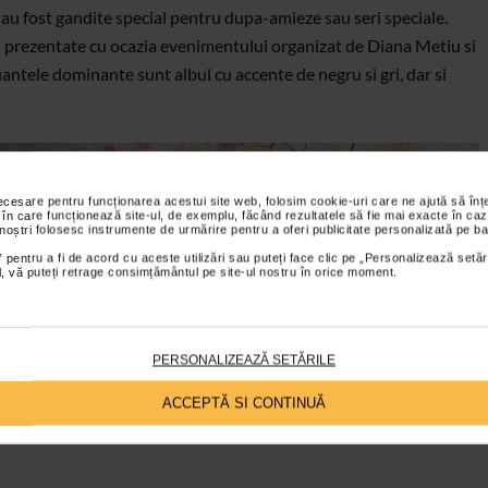
au fost gandite special pentru dupa-amieze sau seri speciale.
ei prezentate cu ocazia evenimentului organizat de Diana Metiu si
tele dominante sunt albul cu accente de negru si gri, dar si
necesare pentru funcționarea acestui site web, folosim cookie-uri care ne ajută să î
 în care funcționează site-ul, de exemplu, făcând rezultatele să fie mai exacte în caz
 noștri folosesc instrumente de urmărire pentru a oferi publicitate personalizată pe ba
 pentru a fi de acord cu aceste utilizări sau puteți face clic pe „Personalizează setăr
ial, vă puteți retrage consimțământul pe site-ul nostru în orice moment.
 vestimentar imaginat de designerul Luiza Dragomir – broderii
dantele simple, dantele cu margele, paiete si pene, pasmanterii
e. Lungimea rochiilor si a fustelor se opreste in dreptul
PERSONALIZEAZĂ SETĂRILE
rpului si in special talia, care genereaza feminitate si gratie.
ACCEPTĂ SI CONTINUĂ