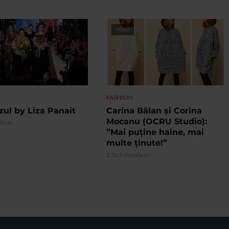
VIDEO
FASHION
zul by Liza Panait
Carina Bălan și Corina
Mocanu (OCRU Studio):
lizari
”Mai puține haine, mai
multe ținute!”
1.563 vizualizari