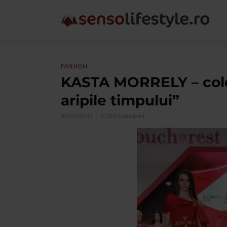
FASHION
KASTA MORRELY – cole
aripile timpului”
30/03/2011
2.703 vizualizari