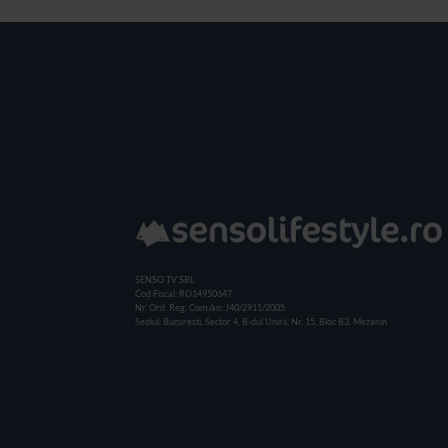
SENSO TV SRL
Cod Fiscal: RO14950647
Nr. Ord. Reg. Com./an: J40/2911/2005
Sediul: Bucuresti, Sector 4, B-dul Unirii, Nr. 15, Bloc B3, Mezanin