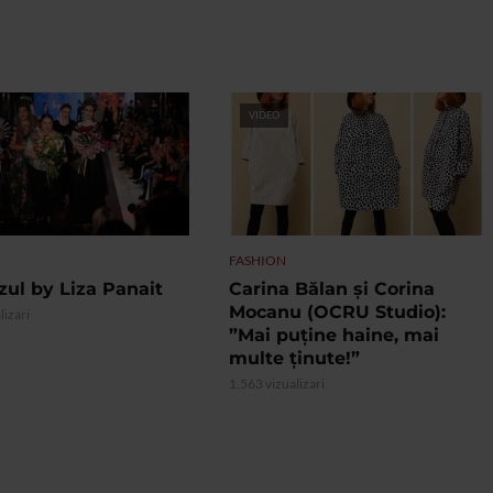
VIDEO
FASHION
zul by Liza Panait
Carina Bălan și Corina
Mocanu (OCRU Studio):
lizari
”Mai puține haine, mai
multe ținute!”
1.563 vizualizari