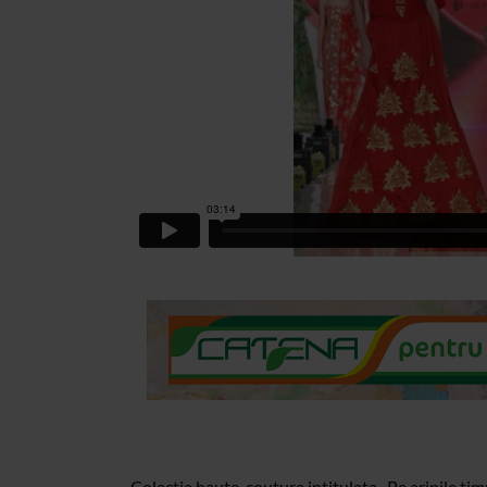
Colectia haute-couture intitulata „Pe aripile tim