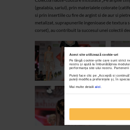
(gealabia, sariul), prin materialele colorate (catif
si prin insertiile cu fire de argint si de aur si pi
metalizat, suprapunerile ingenioase de textura si
corset), au contribuit la succesul unei colectii de
Acest site utilizează cookie-uri
Pe lângă cookie-urile care sunt strict 
nostru și ajută la îmbunătățirea modului
performanța site-ului nostru. Partenerii
Puteți face clic pe „Acceptă si continuă”
puteți modifica preferințele și, în spec
Mai multe detalii
aici
.