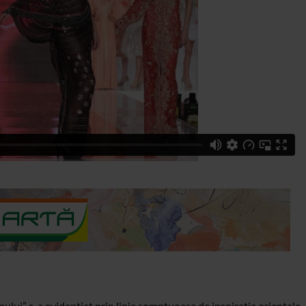
pului” s-a evidentiat prin linia somptuoasa de inspiratie orientala