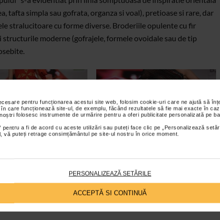
ea, tafta simpla sau gofrata, organza si voal), pretioase si rare, dar
etrele stralucitoare cu forme diverse. Broderiile opulente cu fir
 structurile moderne (gofrajele, formele ovoidale sau de tip
osebite.
necesare pentru funcționarea acestui site web, folosim cookie-uri care ne ajută să î
 în care funcționează site-ul, de exemplu, făcând rezultatele să fie mai exacte în caz
 noștri folosesc instrumente de urmărire pentru a oferi publicitate personalizată pe ba
 pentru a fi de acord cu aceste utilizări sau puteți face clic pe „Personalizează setăr
ial, vă puteți retrage consimțământul pe site-ul nostru în orice moment.
PERSONALIZEAZĂ SETĂRILE
ACCEPTĂ SI CONTINUĂ