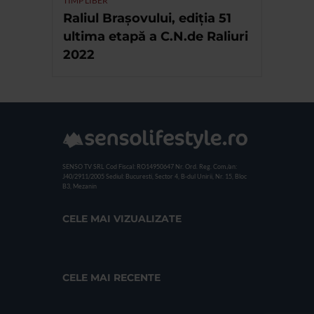
TIMP LIBER
Raliul Brașovului, ediția 51
ultima etapă a C.N.de Raliuri
2022
SENSO TV SRL
Cod Fiscal: RO14950647
Nr. Ord. Reg. Com./an:
J40/2911/2005
Sediul: Bucuresti, Sector 4, B-dul Unirii, Nr. 15, Bloc
B3, Mezanin
CELE MAI VIZUALIZATE
CELE MAI RECENTE