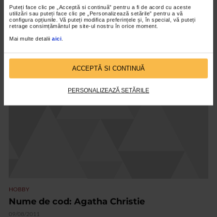
Puteți face clic pe „Acceptă si continuă” pentru a fi de acord cu aceste
Eleganta, rafinament, explozie de parfum si culoare, naturalete si
utilizări sau puteți face clic pe „Personalizează setările” pentru a vă
imaginatie - acestea au fost atuurile expozitiei de design floral si
configura opțiunile. Vă puteți modifica preferințele și, în special, vă puteți
retrage consimțământul pe site-ul nostru în orice moment.
de...
Mai multe detalii
aici
.
VIDEO
ACCEPTĂ SI CONTINUĂ
PERSONALIZEAZĂ SETĂRILE
HOBBY
Nume de cod: Agatha Christie
09/08/2011