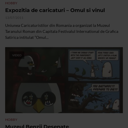
HOBBY
Expozitia de caricaturi – Omul si vinul
13/07/2011
Uniunea Caricaturistilor din Romania a organizat la Muzeul
Taranului Roman din Capitala Festivalul International de Grafica
Satirica intitulat ”Omul...
VIDEO
HOBBY
Muzeul Benzii Desenate