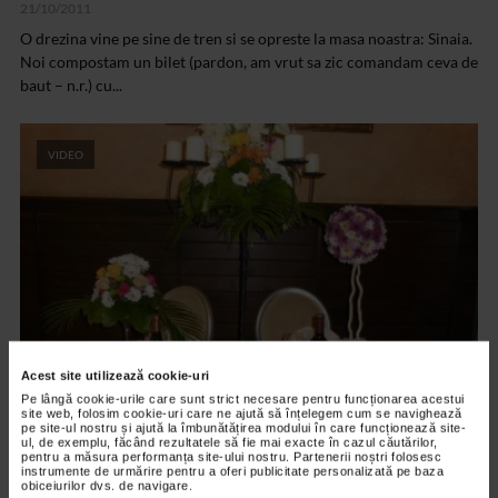
21/10/2011
O drezina vine pe sine de tren si se opreste la masa noastra: Sinaia.
Noi compostam un bilet (pardon, am vrut sa zic comandam ceva de
baut – n.r.) cu...
VIDEO
Acest site utilizează cookie-uri
Pe lângă cookie-urile care sunt strict necesare pentru funcționarea acestui
HOBBY
site web, folosim cookie-uri care ne ajută să înțelegem cum se navighează
CHIC FLORAL SHOW – expozitie de
pe site-ul nostru și ajută la îmbunătățirea modului în care funcționează site-
ul, de exemplu, făcând rezultatele să fie mai exacte în cazul căutărilor,
aranjamente florale
pentru a măsura performanța site-ului nostru. Partenerii noștri folosesc
instrumente de urmărire pentru a oferi publicitate personalizată pe baza
obiceiurilor dvs. de navigare.
09/08/2011