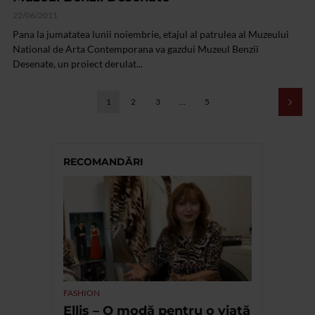
22/06/2011
Pana la jumatatea lunii noiembrie, etajul al patrulea al Muzeului
National de Arta Contemporana va gazdui Muzeul Benzii
Desenate, un proiect derulat...
1
2
3
…
5
RECOMANDĂRI
FASHION
Ellis – O modă pentru o viață